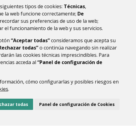
 siguientes tipos de cookies:
Técnicas
,
ue la web funcione correctamente;
De
recordar sus preferencias de uso de la web;
r el funcionamiento de la web y sus servicios.
botón
“Aceptar todas”
consideramos que acepta su
Rechazar todas”
o continúa navegando sin realizar
darán las cookies técnicas imprescindibles. Para
rencias acceda al
“Panel de configuración de
DE DATOS
ACCESIBILIDAD
POLÍTICA DE COOKIES
ENLACE EXTERNO AL
formación, cómo configurarlas y posibles riesgos en
kies
.
chazar todas
Panel de configuración de Cookies