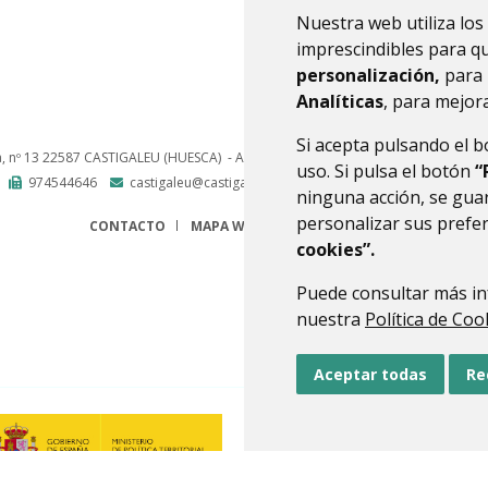
Nuestra web utiliza los
imprescindibles para q
personalización,
para 
Analíticas
, para mejora
Si acepta pulsando el 
a, nº 13
22587
CASTIGALEU (HUESCA)
- ARAGÓN
(ESPAÑA)
uso. Si pulsa el botón
“
974544646
castigaleu@castigaleu.es
ninguna acción, se guar
personalizar sus prefe
CONTACTO
MAPA WEB
AVISO LEGAL
PROTECCIÓN 
cookies”.
Puede consultar más in
nuestra
Política de Coo
Aceptar todas
Re