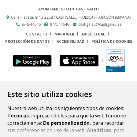
AYUNTAMIENTO DE CASTIGALEU
Calle Placeta, nº 13
22587
CASTIGALEU (HUESCA)
- ARAGÓN
(ESPAÑA)
974544646
974544646
castigaleu@castigaleu.es
CONTACTO
MAPA WEB
AVISO LEGAL
PROTECCIÓN DE DATOS
ACCESIBILIDAD
POLÍTICA DE COOKIES
ENLACE
Este sitio utiliza cookies
Nuestra web utiliza los siguientes tipos de cookies:
Técnicas
, imprescindibles para que la web funcione
correctamente;
De personalización,
para recordar
sus preferencias de uso de la web;
Analíticas
, para