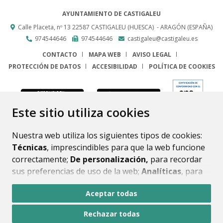
AYUNTAMIENTO DE CASTIGALEU
Calle Placeta, nº 13
22587
CASTIGALEU (HUESCA)
- ARAGÓN
(ESPAÑA)
974544646
974544646
castigaleu@castigaleu.es
CONTACTO
MAPA WEB
AVISO LEGAL
PROTECCIÓN DE DATOS
ACCESIBILIDAD
POLÍTICA DE COOKIES
ENLACE
Este sitio utiliza cookies
Nuestra web utiliza los siguientes tipos de cookies:
Técnicas
, imprescindibles para que la web funcione
correctamente;
De personalización,
para recordar
sus preferencias de uso de la web;
Analíticas
, para
mejorar el funcionamiento de la web y sus servicios.
Aceptar todas
Si acepta pulsando el botón
“Aceptar todas”
Rechazar todas
consideramos que acepta su uso. Si pulsa el botón