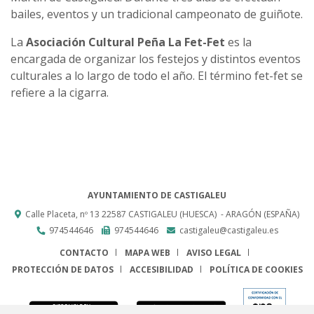
bailes, eventos y un tradicional campeonato de guiñote.
La
Asociación Cultural Peña La Fet-Fet
es la
encargada de organizar los festejos y distintos eventos
culturales a lo largo de todo el año. El término fet-fet se
refiere a la cigarra.
AYUNTAMIENTO DE CASTIGALEU
Calle Placeta, nº 13
22587
CASTIGALEU (HUESCA)
- ARAGÓN
(ESPAÑA)
974544646
974544646
castigaleu@castigaleu.es
CONTACTO
MAPA WEB
AVISO LEGAL
PROTECCIÓN DE DATOS
ACCESIBILIDAD
POLÍTICA DE COOKIES
ENLACE