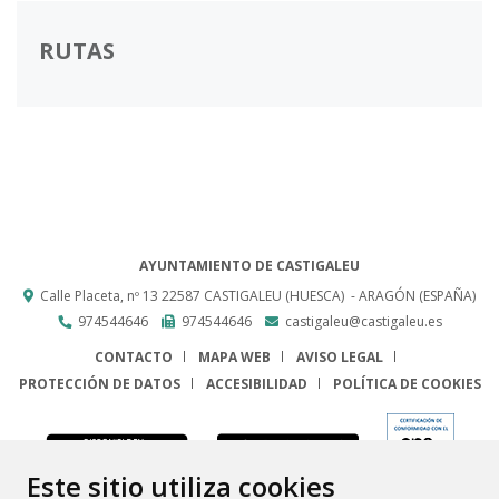
RUTAS
AYUNTAMIENTO DE CASTIGALEU
Calle Placeta, nº 13
22587
CASTIGALEU (HUESCA)
- ARAGÓN
(ESPAÑA)
974544646
974544646
castigaleu@castigaleu.es
CONTACTO
MAPA WEB
AVISO LEGAL
PROTECCIÓN DE DATOS
ACCESIBILIDAD
POLÍTICA DE COOKIES
ENLACE
Este sitio utiliza cookies