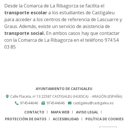
Desde la Comarca de La Ribagorza se facilita el
transporte escolar
a los estudiantes de Castigaleu
para acceder a los centros de referencia de Lascuarre y
Graus. Además, existe un servicio de asistencia de
transporte social.
En ambos casos hay que contactar
con la Comarca de La Ribagorza en el teléfono 974 54
03 85
AYUNTAMIENTO DE CASTIGALEU
Calle Placeta, nº 13
22587
CASTIGALEU (HUESCA)
- ARAGÓN
(ESPAÑA)
974544646
974544646
castigaleu@castigaleu.es
CONTACTO
MAPA WEB
AVISO LEGAL
PROTECCIÓN DE DATOS
ACCESIBILIDAD
POLÍTICA DE COOKIES