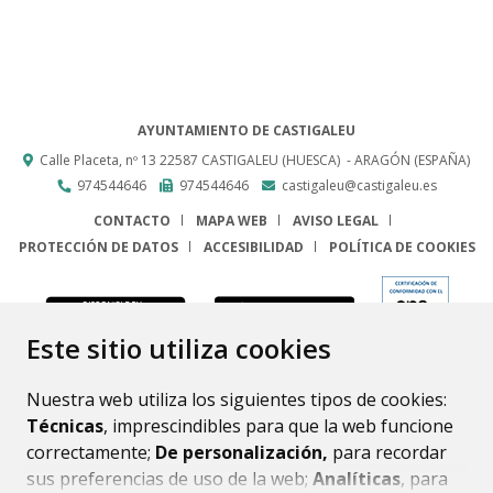
AYUNTAMIENTO DE CASTIGALEU
Calle Placeta, nº 13
22587
CASTIGALEU (HUESCA)
- ARAGÓN
(ESPAÑA)
974544646
974544646
castigaleu@castigaleu.es
CONTACTO
MAPA WEB
AVISO LEGAL
PROTECCIÓN DE DATOS
ACCESIBILIDAD
POLÍTICA DE COOKIES
ENLACE
Este sitio utiliza cookies
Nuestra web utiliza los siguientes tipos de cookies:
Técnicas
, imprescindibles para que la web funcione
correctamente;
De personalización,
para recordar
sus preferencias de uso de la web;
Analíticas
, para