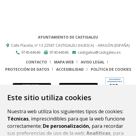
AYUNTAMIENTO DE CASTIGALEU
Calle Placeta, nº 13
22587
CASTIGALEU (HUESCA)
- ARAGÓN
(ESPAÑA)
974544646
974544646
castigaleu@castigaleu.es
CONTACTO
MAPA WEB
AVISO LEGAL
PROTECCIÓN DE DATOS
ACCESIBILIDAD
POLÍTICA DE COOKIES
ENLACE
Este sitio utiliza cookies
Nuestra web utiliza los siguientes tipos de cookies:
Técnicas
, imprescindibles para que la web funcione
correctamente;
De personalización,
para recordar
sus preferencias de uso de la web;
Analíticas
, para