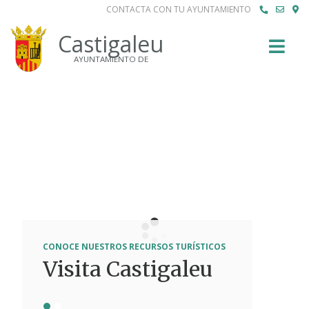
CONTACTA CON TU AYUNTAMIENTO
Buscar
Castigaleu
AYUNTAMIENTO DE
CONOCE EN DETALLE NUESTRO MUNICIPIO
Qué te ofrece
CONOCE NUESTROS RECURSOS TURÍSTICOS
Visita Castigaleu
Castigaleu