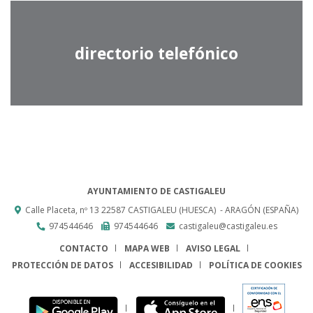
directorio telefónico
AYUNTAMIENTO DE CASTIGALEU
Calle Placeta, nº 13
22587
CASTIGALEU (HUESCA)
- ARAGÓN
(ESPAÑA)
974544646
974544646
castigaleu@castigaleu.es
CONTACTO
MAPA WEB
AVISO LEGAL
PROTECCIÓN DE DATOS
ACCESIBILIDAD
POLÍTICA DE COOKIES
ENLACE