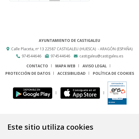
AYUNTAMIENTO DE CASTIGALEU
Calle Placeta, nº 13
22587
CASTIGALEU (HUESCA)
- ARAGÓN
(ESPAÑA)
974544646
974544646
castigaleu@castigaleu.es
CONTACTO
MAPA WEB
AVISO LEGAL
PROTECCIÓN DE DATOS
ACCESIBILIDAD
POLÍTICA DE COOKIES
ENLACE
Este sitio utiliza cookies