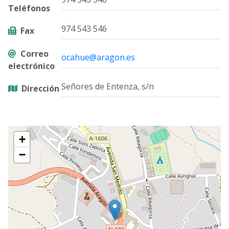
Teléfonos
974 543 546
Fax
Correo
ocahue@aragon.es
electrónico
Señores de Entenza, s/n
Dirección
+
−