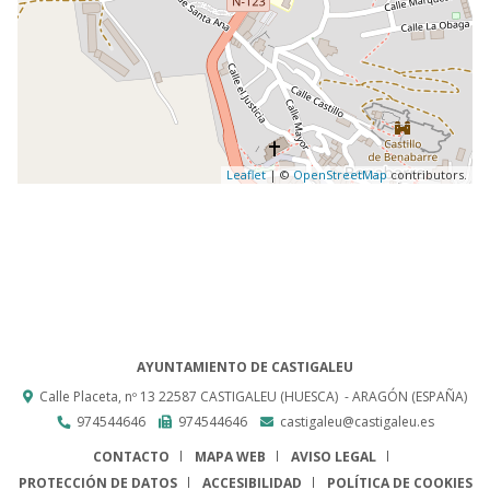
Leaflet
| ©
OpenStreetMap
contributors.
AYUNTAMIENTO DE CASTIGALEU
Calle Placeta, nº 13
22587
CASTIGALEU (HUESCA)
- ARAGÓN
(ESPAÑA)
974544646
974544646
castigaleu@castigaleu.es
CONTACTO
MAPA WEB
AVISO LEGAL
PROTECCIÓN DE DATOS
ACCESIBILIDAD
POLÍTICA DE COOKIES