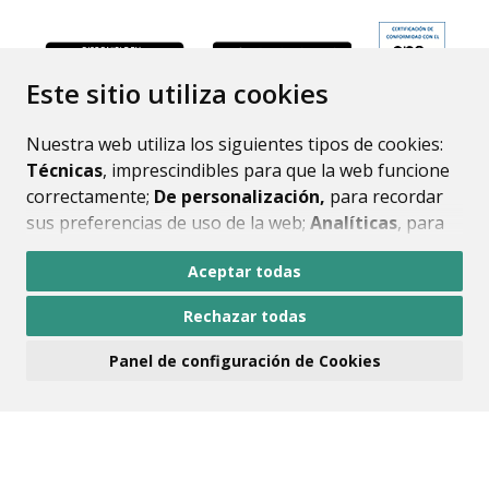
ENLACE
Este sitio utiliza cookies
Nuestra web utiliza los siguientes tipos de cookies:
Técnicas
, imprescindibles para que la web funcione
correctamente;
De personalización,
para recordar
sus preferencias de uso de la web;
Analíticas
, para
mejorar el funcionamiento de la web y sus servicios.
Aceptar todas
Si acepta pulsando el botón
“Aceptar todas”
Rechazar todas
consideramos que acepta su uso. Si pulsa el botón
“Rechazar todas”
o continúa navegando sin realizar
Panel de configuración de Cookies
ninguna acción, se guardarán las cookies técnicas
imprescindibles. Para personalizar sus preferencias
acceda al
“Panel de configuración de cookies”.
Puede consultar más información, cómo